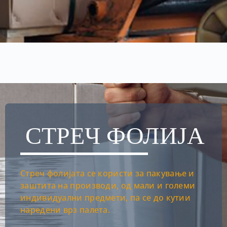
СТРЕЧ ФОЛИЈА
Стреч фолијата се користи за пакување и
заштита на производи, од мали и големи
индивидуални предмети, па се до кутии
наредени врз палета.