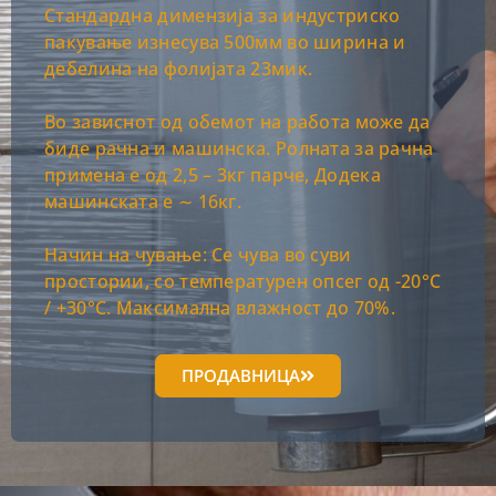
Стандардна димензија за индустриско
пакување изнесува 500мм во ширина и
дебелина на фолијата 23мик.
Во зависнот од обемот на работа може да
биде рачна и машинска. Ролната за рачна
примена е од 2,5 – 3кг парче, Додека
машинската е ∼ 16кг.
Начин на чување: Се чува во суви
простории, со температурен опсег од -20°C
/ +30
°C. Максимална влажност до 70%.
ПРОДАВНИЦА