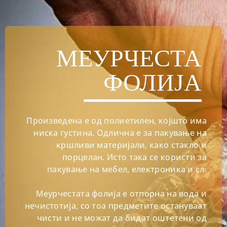
МЕУРЧЕСТА
ФОЛИЈА
Произведена е од полиетилен, којшто има
ниска густина. Одлична е за пакување на
кршливи материјали, како стакло и
порцелан. Исто така се користи за
пакување на мебел, електроника и сл.
Меурчестата фолија е отпорна на вода и
нечистотија, со тоа предметите остануваат
чисти и не можат да бидат оштетени од