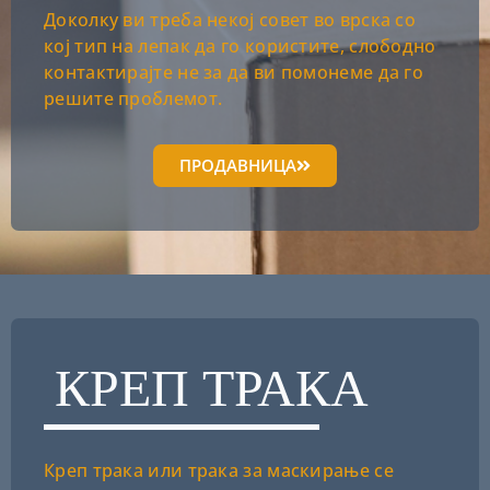
Доколку ви треба некој совет во врска со
кој тип на лепак да го користите, слободно
контактирајте не за да ви помонеме да го
решите проблемот.
ПРОДАВНИЦА
КРЕП ТРАКА
Креп трака или трака за маскирање се