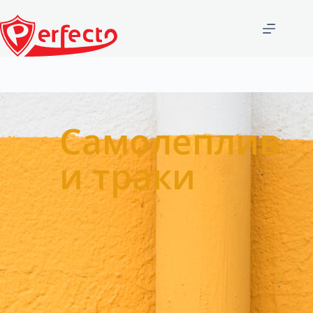
Самолеплив
и траки