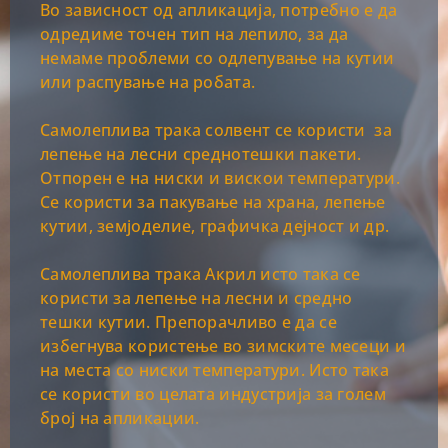
Во зависност од апликација, потребно е да
одредиме точен тип на лепило, за да
немаме проблеми со одлепување на кутии
или распување на робата.
Самолеплива трака солвент се користи за
лепење на лесни среднотешки пакети.
Отпорен е на ниски и вискои температури.
Се користи за пакување на храна, лепење
кутии, земјоделие, графичка дејност и др.
Самолеплива трака Акрил исто така се
користи за лепење на лесни и средно
тешки кутии. Препорачливо е да се
избегнува користење во зимските месеци и
на места со ниски температури. Исто така
се користи во целата индустрија за голем
број на апликации.