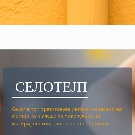
СЕЛОТЕЈП
Селотејпот претставува лепило нанесено на
фолија која служи за поврзување на
материјали или заштита на површини.