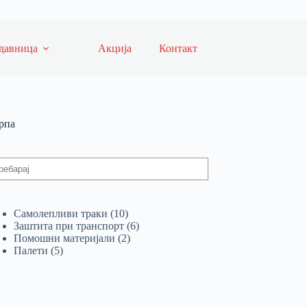
давница
Акција
Контакт
рпа
Самолепливи траки
10
Заштита при транспорт
6
Помошни материјали
2
Палети
5