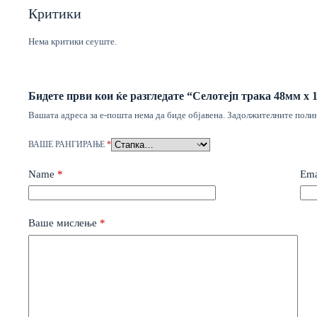
Критики
Нема критики сеуште.
Бидете први кои ќе разгледате “Селотејп трака 48мм х 
Вашата адреса за е-пошта нема да биде објавена.
Задолжителните полињ
ВАШЕ РАНГИРАЊЕ
*
Name
*
Ema
Ваше мислење
*