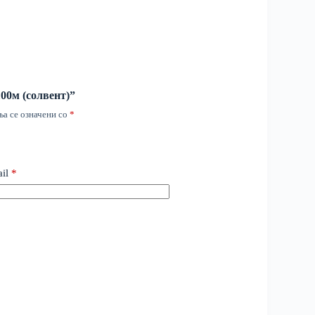
100м (солвент)”
а се означени со
*
il
*