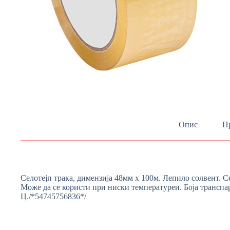
Опис
Пр
Селотејп трака, димензија 48мм х 100м. Лепило солвент. С
Може да се користи при ниски температуреи. Боја транспа
Ц./*54745756836*/