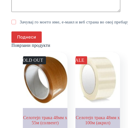
Зачувај го моето име, е-маил и веб страна во овој пребар
Поднеси
Поврзани продукти
SOLD OUT
SALE
Селотејп трака 48мм х
Селотејп трака 48мм х
55м (солвент)
100м (акрил)