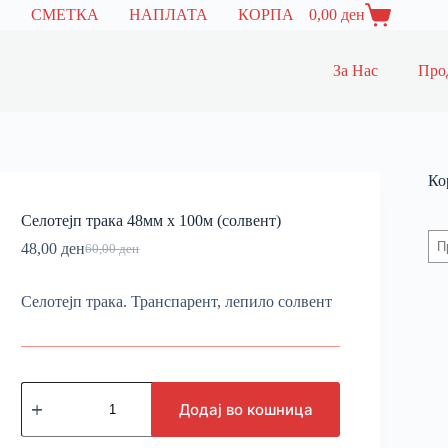
СМЕТКА
НАПЛАТА
КОРПА
0,00
ден
За Нас
Про
Ко
Селотејп трака 48мм х 100м (солвент)
48,00
ден
60,00
ден
Селотејп трака. Транспарент, лепило солвент
Додај во кошница