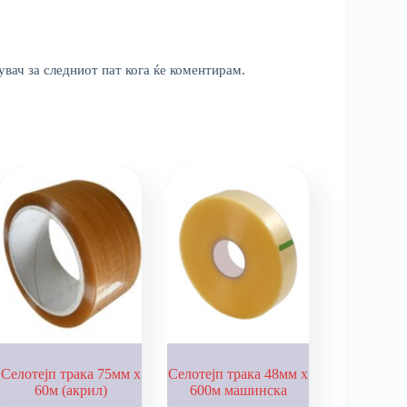
увач за следниот пат кога ќе коментирам.
Селотејп трака 75мм х
Селотејп трака 48мм х
60м (акрил)
600м машинска